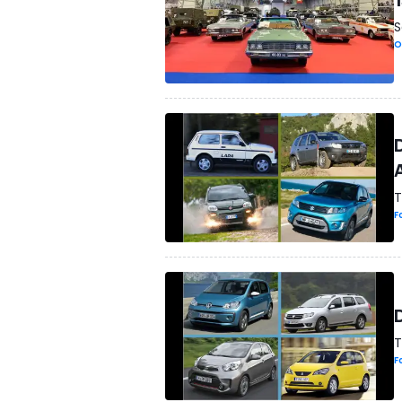
S
O
T
F
T
F