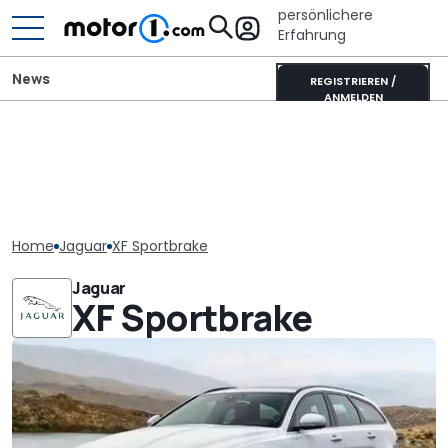
persönlichere
Erfahrung
News
REGISTRIEREN /
ANMELDEN
Home
Jaguar
XF Sportbrake
Jaguar
XF Sportbrake