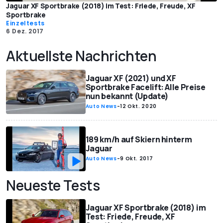
Jaguar XF Sportbrake (2018) im Test: Friede, Freude, XF
Sportbrake
Einzeltests
6 Dez. 2017
Aktuellste Nachrichten
Jaguar XF (2021) und XF
Sportbrake Facelift: Alle Preise
nun bekannt (Update)
Auto News
-
12 Okt. 2020
189 km/h auf Skiern hinterm
Jaguar
Auto News
-
9 Okt. 2017
Neueste Tests
Jaguar XF Sportbrake (2018) im
Test: Friede, Freude, XF