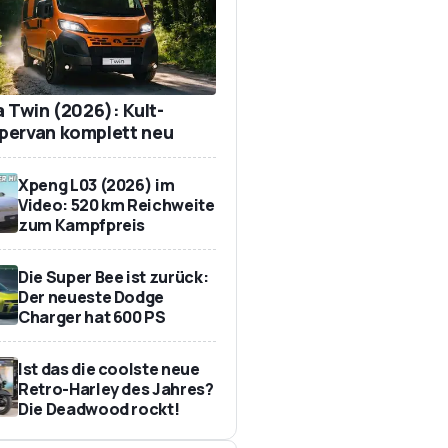
a Twin (2026): Kult-
ervan komplett neu
Xpeng L03 (2026) im
Video: 520 km Reichweite
zum Kampfpreis
Die Super Bee ist zurück:
Der neueste Dodge
Charger hat 600 PS
Ist das die coolste neue
Retro-Harley des Jahres?
Die Deadwood rockt!