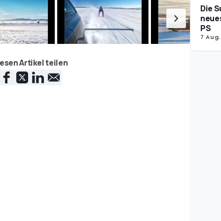
Die S
neues
PS
7 Aug.
esen Artikel teilen