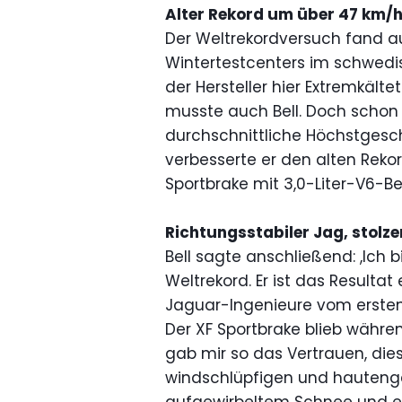
Alter Rekord um über 47 km/h
Der Weltrekordversuch fand 
Wintertestcenters im schwedis
der Hersteller hier Extremkälte
musste auch Bell. Doch schon
durchschnittliche Höchstgesch
verbesserte er den alten Reko
Sportbrake mit 3,0-Liter-V6-B
Richtungsstabiler Jag, stolz
Bell sagte anschließend: ,Ich b
Weltrekord. Er ist das Resulta
Jaguar-Ingenieure vom ersten 
Der XF Sportbrake blieb währe
gab mir so das Vertrauen, dies
windschlüpfigen und hautenge