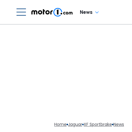
News
Home
Jaguar
XF Sportbrake
News