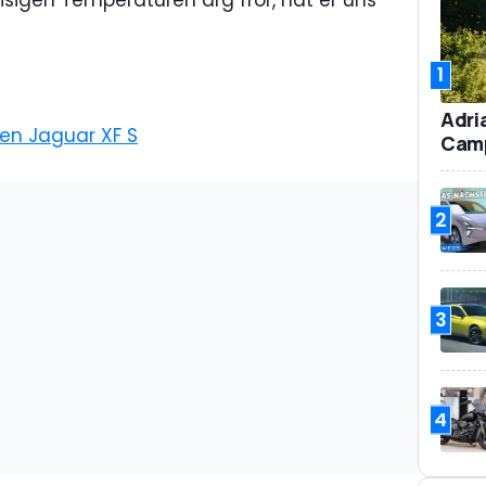
sigen Temperaturen arg fror, hat er uns
1
Adri
en Jaguar XF S
Camp
2
3
4