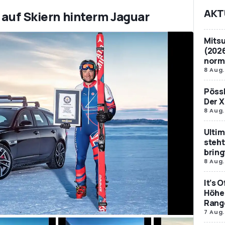
AKT
 auf Skiern hinterm Jaguar
Mitsu
(2026
norm
8 Aug.
Pössl
Der X
8 Aug.
Ultim
steht
bring
8 Aug.
It’s 
Höher
Rang
7 Aug.