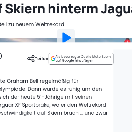
f Skiern hinterm Jagu
Bell zu neuem Weltrekord
)
Als bevorzugte Quelle Motor1.com
Teilen
auf Google hinzufügen
ete Graham Bell regelmäßig für
rolympiade. Dann wurde es ruhig um den
sich der heute 51-Jährige mit seinen
aguar XF Sportbrake, wo er den Weltrekord
eschwindigkeit auf Skiern brach … und zwar