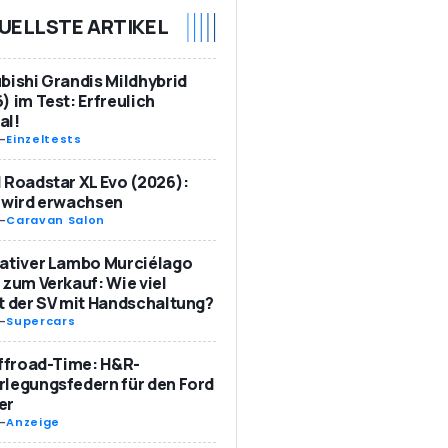
UELLSTE ARTIKEL
bishi Grandis Mildhybrid
) im Test: Erfreulich
al!
-
Einzeltests
 Roadstar XL Evo (2026):
 wird erwachsen
-
Caravan Salon
ativer Lambo Murciélago
 zum Verkauf: Wie viel
t der SV mit Handschaltung?
-
Supercars
Offroad-Time: H&R-
legungsfedern für den Ford
er
-
Anzeige