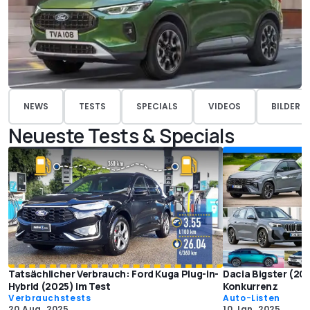
NEWS
TESTS
SPECIALS
VIDEOS
BILDER
Neueste Tests & Specials
Tatsächlicher Verbrauch: Ford Kuga Plug-in-
Dacia Bigster (202
Hybrid (2025) im Test
Konkurrenz
Verbrauchstests
Auto-Listen
20 Aug. 2025
10 Jan. 2025