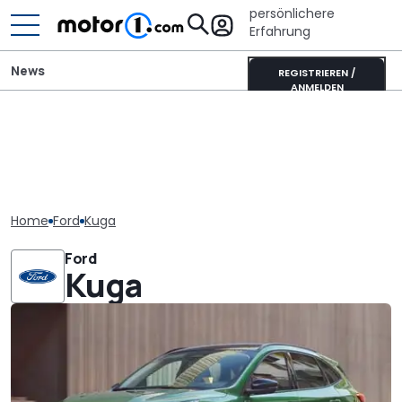
persönlichere
Erfahrung
News
REGISTRIEREN /
ANMELDEN
Home
Ford
Kuga
Ford
Kuga