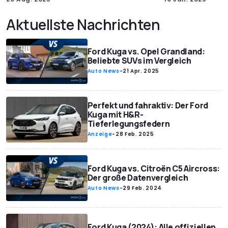
Aktuellste Nachrichten
Ford Kuga vs. Opel Grandland:
Beliebte SUVs im Vergleich
Auto News
-
21 Apr. 2025
Perfekt und fahraktiv: Der Ford
Kuga mit H&R-
Tieferlegungsfedern
Anzeige
-
28 Feb. 2025
Ford Kuga vs. Citroën C5 Aircross:
Der große Datenvergleich
Auto News
-
29 Feb. 2024
Ford Kuga (2024): Alle offiziellen