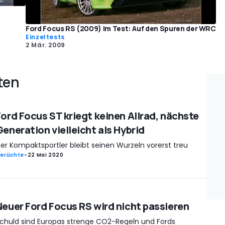
Ford Focus RS (2009) im Test: Auf den Spuren der WRC
Einzeltests
2 Mär. 2009
ten
Ford Focus ST kriegt keinen Allrad, nächste
Generation vielleicht als Hybrid
er Kompaktsportler bleibt seinen Wurzeln vorerst treu
erüchte
-
22 Mai 2020
Neuer Ford Focus RS wird nicht passieren
chuld sind Europas strenge CO2-Regeln und Fords