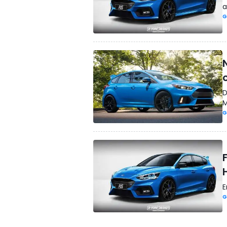
a
G
D
M
G
E
G