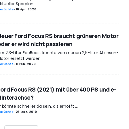
ktueller Sparplan.
erüchte
-
16 Apr. 2020
Neuer Ford Focus RS braucht grüneren Motor
oder er wird nicht passieren
er 2,3-Liter EcoBoost könnte vom neuen 2,5-Liter Atkinson-
otor ersetzt werden
erüchte
-
11 Feb. 2020
Ford Focus RS (2021) mit über 400 PS und e-
Hinterachse?
r könnte schneller da sein, als erhofft ...
erüchte
-
23 Dez. 2019