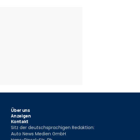
 2015 mit Allrad?
2014
Über uns
Anzeigen
Kontakt
Sitz der deutschsprachigen Redaktion:
Auto News Medien GmbH
Hans-Pinsel-Str. 9b