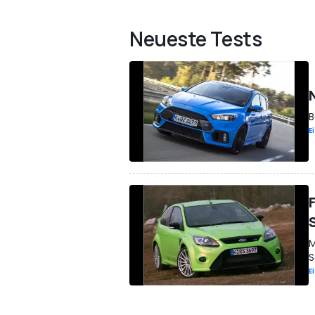
Neueste Tests
B
E
M
S
E