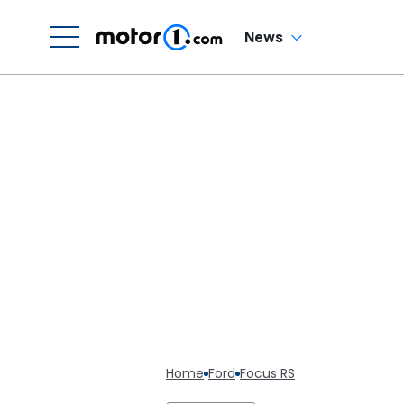
News
Home
Ford
Focus RS