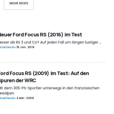
MEHR NEWS
Neuer Ford Focus RS (2016) im Test
esser als RS 3 und Co? Auf jeden Fall um längen lustiger ...
inzeltests
-
15 Jan. 2016
Ford Focus RS (2009) im Test: Auf den
Spuren der WRC
it dem 305-PS-Sportler unterwegs in den französischen
eealpen
inzeltests
-
2 Mär. 2009