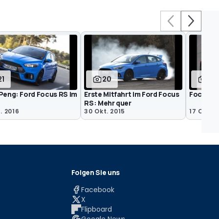
21
20
9
 Peng: Ford Focus RS im
Erste Mitfahrt im Ford Focus
Focus RS
RS: Mehr quer
. 2016
30 Okt. 2015
17 Okt. 
Folgen Sie uns
Facebook
X
Flipboard
Google News