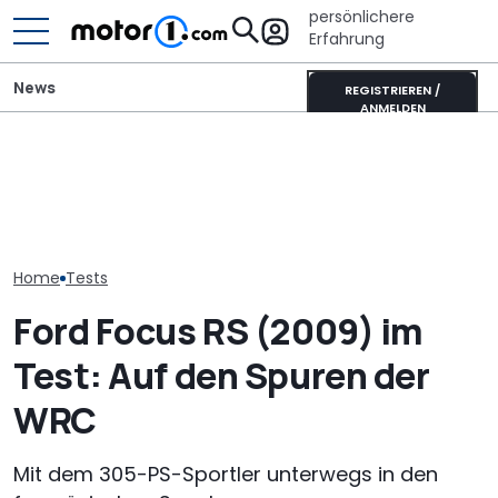
persönlichere
Erfahrung
News
REGISTRIEREN /
ANMELDEN
„Nur über meine Leiche“:
Ford Ranger "Holly
Audi-Designchef hatte
Sunlight UNLTD
Green": Pick-up startet
nicht verhandelbare
ist das Highlig
als neues Sondermodell
Forderung für den
neuen Serie
Nuvolari
Home
Tests
Ford Focus RS (2009) im
Test: Auf den Spuren der
WRC
Mit dem 305-PS-Sportler unterwegs in den