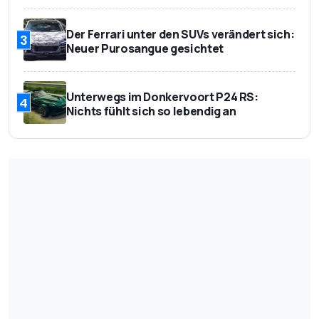
Der Ferrari unter den SUVs verändert sich:
3
Neuer Purosangue gesichtet
Unterwegs im Donkervoort P24 RS:
4
Nichts fühlt sich so lebendig an