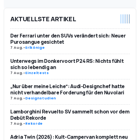
AKTUELLSTE ARTIKEL
Der Ferrari unter den SUVs verändert sich: Neuer
Purosangue gesichtet
7 Aug.
-
Erlkönige
Unterwegs im Donkervoort P24 RS: Nichts fühlt
sich so lebendig an
7 Aug.
-
Einzeltests
„Nur über meine Leiche“: Audi-Designchef hatte
nicht verhandelbare Forderung für den Nuvolari
7 Aug.
-
Designstudien
Lamborghini Revuelto SV sammelt schon vor dem
Debüt Rekorde
7 Aug.
-
Rekorde
Adria Twin (2026): Kult-Campervan komplett neu