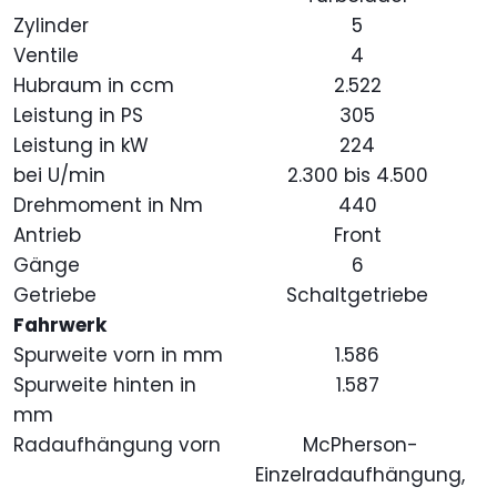
Zylinder
5
Ventile
4
Hubraum in ccm
2.522
Leistung in PS
305
Leistung in kW
224
bei U/min
2.300 bis 4.500
Drehmoment in Nm
440
Antrieb
Front
Gänge
6
Getriebe
Schaltgetriebe
Fahrwerk
Spurweite vorn in mm
1.586
Spurweite hinten in
1.587
mm
Radaufhängung vorn
McPherson-
Einzelradaufhängung,