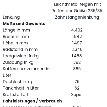
Leichtmetallfelgen mit
Reifen der Größe 235/35
Lenkung
Zahnstangenlenkung
Maße und Gewichte
Länge in mm
4.402
Breite in mm
1.842
Höhe in mm
1.497
Radstand in mm
2.640
Leergewicht in kg
1.468
Zuladung in kg
392
Kofferraumvolumen in
385
Liter
Dachlast in kg
75
Tankinhalt in Liter
62
Kraftstoffart
Super
Fahrleistungen / Verbrauch