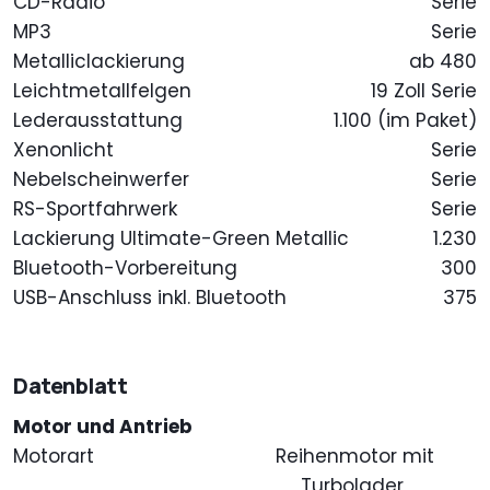
CD-Radio
Serie
MP3
Serie
Metalliclackierung
ab 480
Leichtmetallfelgen
19 Zoll Serie
Lederausstattung
1.100 (im Paket)
Xenonlicht
Serie
Nebelscheinwerfer
Serie
RS-Sportfahrwerk
Serie
Lackierung Ultimate-Green Metallic
1.230
Bluetooth-Vorbereitung
300
USB-Anschluss inkl. Bluetooth
375
Datenblatt
Motor und Antrieb
Motorart
Reihenmotor mit
Turbolader