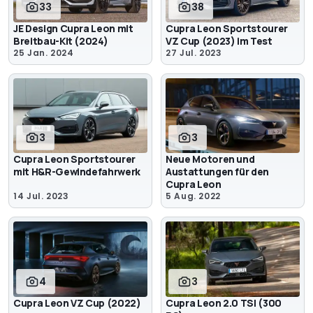
33
38
JE Design Cupra Leon mit
Cupra Leon Sportstourer
Breitbau-Kit (2024)
VZ Cup (2023) im Test
25 Jan. 2024
27 Jul. 2023
3
3
Cupra Leon Sportstourer
Neue Motoren und
mit H&R-Gewindefahrwerk
Austattungen für den
Cupra Leon
14 Jul. 2023
5 Aug. 2022
4
3
Cupra Leon VZ Cup (2022)
Cupra Leon 2.0 TSI (300