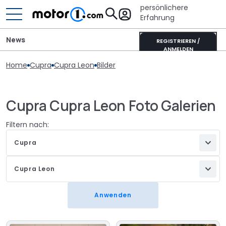
persönlichere
Erfahrung
News
REGISTRIEREN /
ANMELDEN
Home
Cupra
Cupra Leon
Bilder
Cupra Cupra Leon Foto Galerien
Filtern nach:
Cupra
Cupra Leon