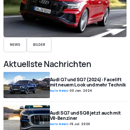
NEWS
BILDER
Aktuellste Nachrichten
Audi Q7 und SQ7 (2024): Facelift
mit neuem Look und mehr Technik
Auto News
-
30 Jan. 2024
Audi SQ7 und SQ8 jetzt auch mit
V8-Benziner
Auto News
-
15 Jul. 2020