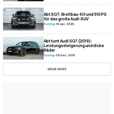
Abt SQ7: Breitbau-Kit und 510 PS
für das große Audi-SUV
Tuning
-
16 Apr. 2020
Abt tunt Audi SQ7 (2019):
Leistungssteigerung und dicke
Räder
Tuning
-
20 Dez. 2019
MEHR NEWS