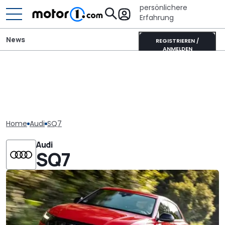
persönlichere
Erfahrung
News
REGISTRIEREN /
ANMELDEN
Home
Audi
SQ7
Audi
SQ7