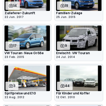
14
19
Zulieferer-Zukunft
Familien-Zulage
22 Jun. 2017
25 Jun. 2015
17
9
VW Touran: Neue Größe
Erwischt: VW Touran
23 Feb. 2015
24 Jul. 2014
3
44
Spritpreise und E10
Für Kinder und Koffer
22 Aug. 2012
12 Okt. 2010