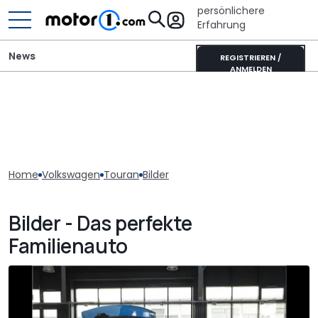
persönlichere
Erfahrung
News
REGISTRIEREN /
ANMELDEN
Home
Volkswagen
Touran
Bilder
Bilder - Das perfekte
Familienauto