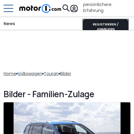
persönlichere
Erfahrung
News
REGISTRIEREN /
ANMELDEN
Home
Volkswagen
Touran
Bilder
Bilder - Familien-Zulage