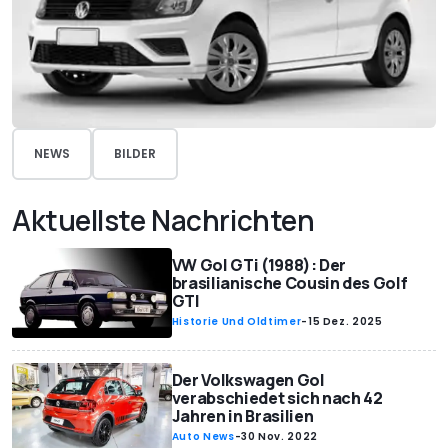
NEWS
BILDER
Aktuellste Nachrichten
VW Gol GTi (1988): Der
brasilianische Cousin des Golf
GTI
Historie Und Oldtimer
-
15 Dez. 2025
Der Volkswagen Gol
verabschiedet sich nach 42
Jahren in Brasilien
Auto News
-
30 Nov. 2022