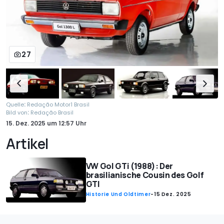
27
:
Quelle
Redação Motor1 Brasil
:
Bild von
Redação Brasil
15. Dez. 2025
um
12:57 Uhr
Artikel
VW Gol GTi (1988): Der
brasilianische Cousin des Golf
GTI
Historie Und Oldtimer
-
15 Dez. 2025