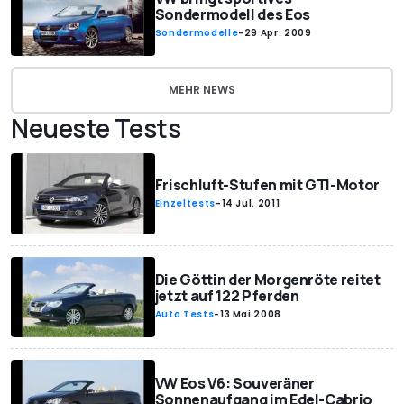
Sondermodell des Eos
Sondermodelle
-
29 Apr. 2009
MEHR NEWS
Neueste Tests
Frischluft-Stufen mit GTI-Motor
Einzeltests
-
14 Jul. 2011
Die Göttin der Morgenröte reitet
jetzt auf 122 Pferden
Auto Tests
-
13 Mai 2008
VW Eos V6: Souveräner
Sonnenaufgang im Edel-Cabrio