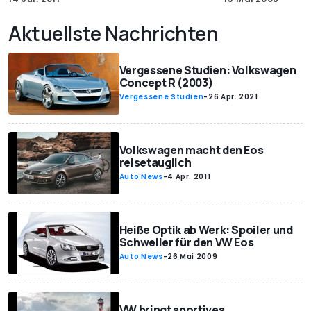
Aktuellste Nachrichten
Vergessene Studien: Volkswagen
Concept R (2003)
Vergessene Studien
-
26 Apr. 2021
Volkswagen macht den Eos
reisetauglich
Auto News
-
4 Apr. 2011
Heiße Optik ab Werk: Spoiler und
Schweller für den VW Eos
Auto News
-
26 Mai 2009
VW bringt sportives