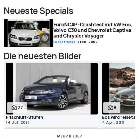
Neueste Specials
EuroNCAP-Crashtest mit VW Eos,
Volvo C30 und Chevrolet Captiva
und Chrysler Voyager
Fotostrecke
-
1 Feb. 2007
Die neuesten Bilder
27
6
Frischluft-Stufen
Eos wird reisetau
14 Jul. 2011
4 Apr. 2011
MEHR BILDER