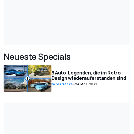
Neueste Specials
9 Auto-Legenden, die im Retro-
Design wiederauferstanden sind
Fotostrecke
-
24 Mär. 2021