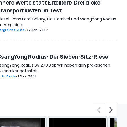
nnere Werte statt Eitelkeit: Drei dicke
Transportkisten im Test
iesel-Vans Ford Galaxy, Kia Carnival und SsangYong Rodius
m Vergleich
ergleichstests
-
22 Jan. 2007
SsangYong Rodius: Der Sieben-Sitz-Riese
sangYong Rodius SV 270 Xdi: Wir haben den praktischen
xzentriker getestet
uto Tests
-
1 Dez. 2005