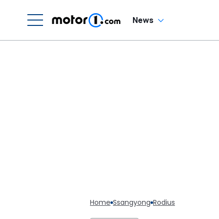
News
Home
Ssangyong
Rodius