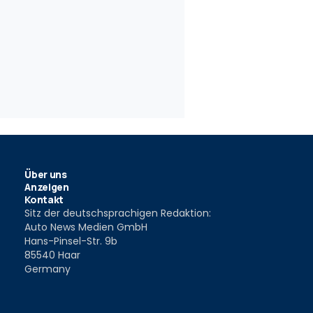
20
-Krankenwagen
Der Sieben-Sitz-Riese
12
1 Dez. 2005
Über uns
Anzeigen
Kontakt
Sitz der deutschsprachigen Redaktion:
Auto News Medien GmbH
Hans-Pinsel-Str. 9b
85540 Haar
Germany