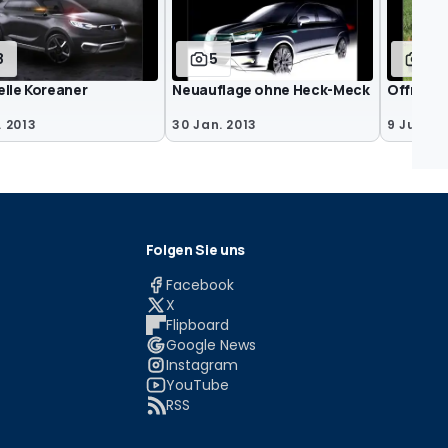
8
5
16
elle Koreaner
Neuauflage ohne Heck-Meck
Offroad
. 2013
30 Jan. 2013
9 Jul. 20
Folgen Sie uns
Facebook
X
Flipboard
Google News
Instagram
YouTube
RSS