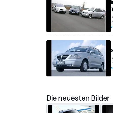
I
D
i
V
S
E
A
Die neuesten Bilder