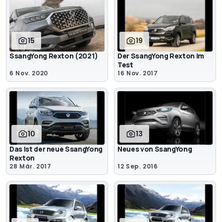
15
19
SsangYong Rexton (2021)
Der SsangYong Rexton im
Test
6 Nov. 2020
16 Nov. 2017
10
13
Das ist der neue SsangYong
Neues von SsangYong
Rexton
28 Mär. 2017
12 Sep. 2016