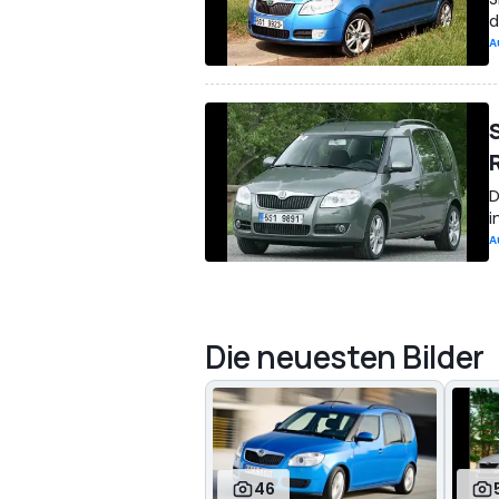
d
A
D
i
A
Die neuesten Bilder
46