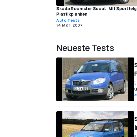
Skoda Roomster Scout: Mit Sportfelg
Plastikplanken
Auto Tests
14 Mär. 2007
Neueste Tests
1
u
A
S