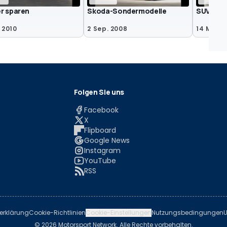
r sparen
Skoda-Sondermodelle
SUV-Kom
 2010
2 Sep. 2008
14 Mär. 
Folgen Sie uns
Facebook
X
Flipboard
Google News
Instagram
YouTube
RSS
erklärung
Cookie-Richtlinien
Cookie-Einstellungen
Nutzungsbedingungen
U
© 2026 Motorsport Network. Alle Rechte vorbehalten.