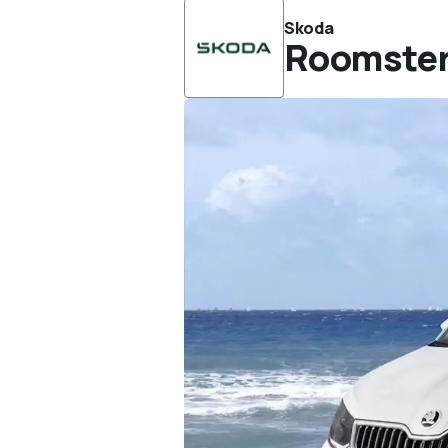
Skoda
Roomste