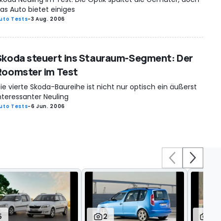
as Auto bietet einiges
uto Tests
-
3 Aug. 2006
Skoda steuert ins Stauraum-Segment: Der
Roomster im Test
ie vierte Skoda-Baureihe ist nicht nur optisch ein äußerst
nteressanter Neuling
uto Tests
-
6 Jun. 2006
5
2
30