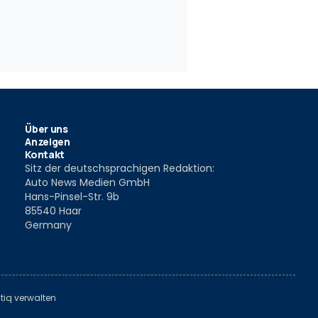
paktvan
Außen Hochdachkombi
Test: Skod
2007
3 Aug. 2006
6 Jun. 2006
Über uns
Anzeigen
Kontakt
Sitz der deutschsprachigen Redaktion:
Auto News Medien GmbH
Hans-Pinsel-Str. 9b
85540 Haar
Germany
tiq verwalten