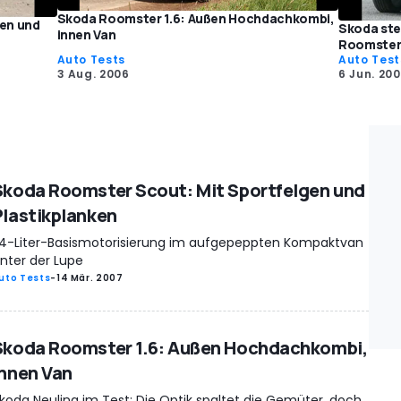
Skoda Roomster 1.6: Außen Hochdachkombi,
en und
Skoda ste
innen Van
Roomster 
Auto Tests
Auto Test
3 Aug. 2006
6 Jun. 20
Skoda Roomster Scout: Mit Sportfelgen und
Plastikplanken
,4-Liter-Basismotorisierung im aufgepeppten Kompaktvan
nter der Lupe
uto Tests
-
14 Mär. 2007
Skoda Roomster 1.6: Außen Hochdachkombi,
innen Van
koda Neuling im Test: Die Optik spaltet die Gemüter, doch