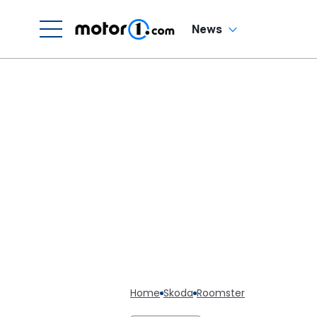
News
Home
Skoda
Roomster