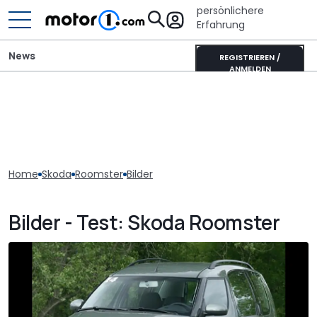
persönlichere
Erfahrung
News
REGISTRIEREN /
ANMELDEN
Home
Skoda
Roomster
Bilder
Bilder - Test: Skoda Roomster