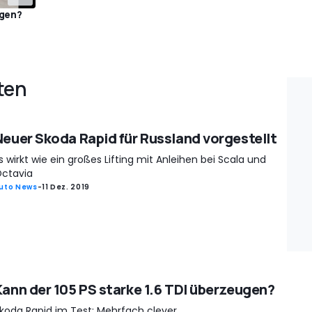
ugen?
ten
Neuer Skoda Rapid für Russland vorgestellt
s wirkt wie ein großes Lifting mit Anleihen bei Scala und
ctavia
uto News
-
11 Dez. 2019
Kann der 105 PS starke 1.6 TDI überzeugen?
koda Rapid im Test: Mehrfach clever