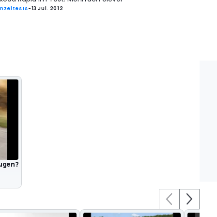
inzeltests
-
13 Jul. 2012
eugen?