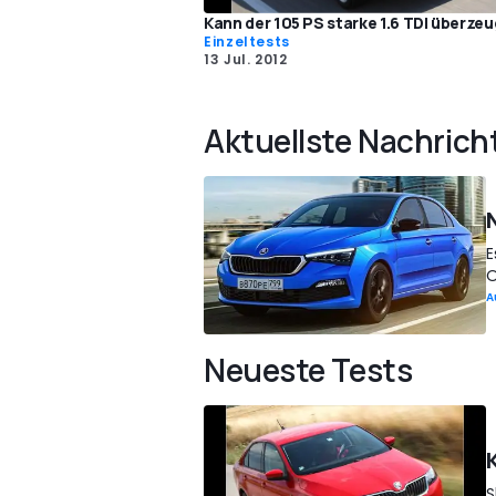
Kann der 105 PS starke 1.6 TDI überze
Einzeltests
13 Jul. 2012
Aktuellste Nachrich
E
O
A
Neueste Tests
S