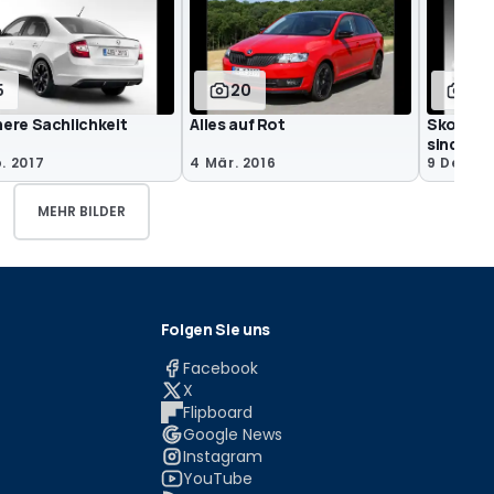
5
20
5
ere Sachlichkeit
Alles auf Rot
Skoda Ra
sind da
. 2017
4 Mär. 2016
9 Dez. 2
MEHR BILDER
Folgen Sie uns
Facebook
X
Flipboard
Google News
Instagram
YouTube