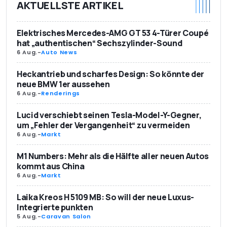
AKTUELLSTE ARTIKEL
Elektrisches Mercedes-AMG GT 53 4-Türer Coupé
hat „authentischen“ Sechszylinder-Sound
6 Aug.
-
Auto News
Heckantrieb und scharfes Design: So könnte der
neue BMW 1er aussehen
6 Aug.
-
Renderings
Lucid verschiebt seinen Tesla-Model-Y-Gegner,
um „Fehler der Vergangenheit“ zu vermeiden
6 Aug.
-
Markt
M1 Numbers: Mehr als die Hälfte aller neuen Autos
kommt aus China
6 Aug.
-
Markt
Laika Kreos H 5109 MB: So will der neue Luxus-
Integrierte punkten
5 Aug.
-
Caravan Salon