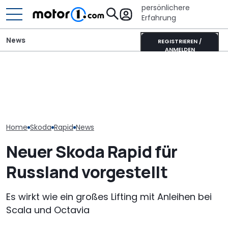
persönlichere
Erfahrung
News
REGISTRIEREN /
ANMELDEN
Heckantrieb und
Autobauer m
700 Stunden Handarbeit:
scharfes Design: So
langsamer ma
Dieser Skoda Kodiaq
könnte der neue BMW 1er
bevor die Zuve
besteht aus Papier
aussehen
noch weiter si
Home
Skoda
Rapid
News
Neuer Skoda Rapid für
Russland vorgestellt
Es wirkt wie ein großes Lifting mit Anleihen bei
Scala und Octavia