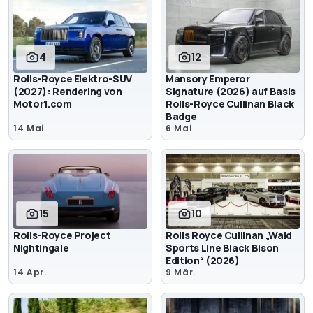
4
12
Rolls-Royce Elektro-SUV
Mansory Emperor
(2027): Rendering von
Signature (2026) auf Basis
Motor1.com
Rolls-Royce Cullinan Black
Badge
14 Mai
6 Mai
15
10
Rolls-Royce Project
Rolls Royce Cullinan „Wald
Nightingale
Sports Line Black Bison
Edition“ (2026)
14 Apr.
9 Mär.