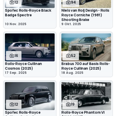
12
94
Spofec Rolls-Royce Black
Niels van Roij Design - Rolls
Badge Spectre
Royce Corniche (1981)
Shooting Brake
10 Nov. 2025
9 Okt. 2025
16
52
Rolls-Royce Cullinan
Brabus 700 auf Basis Rolls-
Cosmos (2025)
Royce Cullinan (2025)
17 Sep. 2025
18 Aug. 2025
12
19
Spofec Rolls-Royce
Rolls-Royce Phantom VI