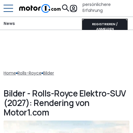
persönlichere
Erfahrung
News
REGISTRIEREN /
ANMELDEN
Home
Rolls-Royce
Bilder
Bilder - Rolls-Royce Elektro-SUV
(2027): Rendering von
Motor1.com