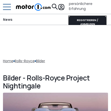
persönlichere
Erfahrung
News
REGISTRIEREN /
ANMELDEN
Home
Rolls-Royce
Bilder
Bilder - Rolls-Royce Project
Nightingale