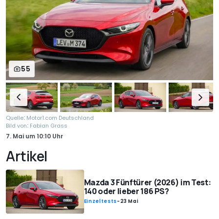
55
:
Quelle
Motor1.com Deutschland
:
Bild von
Fabian Grass
7. Mai
um
10:10 Uhr
Artikel
Mazda 3 Fünftürer (2026) im Test:
140 oder lieber 186 PS?
Einzeltests
-
23 Mai