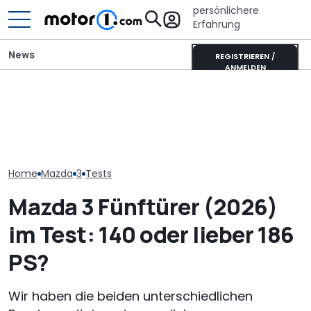
persönlichere
Erfahrung
News
REGISTRIEREN /
ANMELDEN
Mazda-Chef: Neuer MX-5
It’s Offroad-Time: H&R-
Tatsächlicher
könnte auch als reines
Höherlegungsfedern für
Mazda CX-80 2
Elektroauto kommen
den Ford Ranger
(2026) im Tes
Home
Mazda
3
Tests
Mazda 3 Fünftürer (2026)
im Test: 140 oder lieber 186
PS?
Wir haben die beiden unterschiedlichen