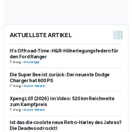
AKTUELLSTE ARTIKEL
It’s Offroad-Time: H&R-Höherlegungsfedern für
den Ford Ranger
7 Aug.
-
Anzeige
Die Super Bee ist zurück: Der neueste Dodge
Charger hat 600 PS
7 Aug.
-
Auto News
Xpeng L03 (2026) im Video: 520 km Reichweite
zum Kampfpreis
7 Aug.
-
Auto News
Ist das die coolste neue Retro-Harley des Jahres?
Die Deadwood rockt!