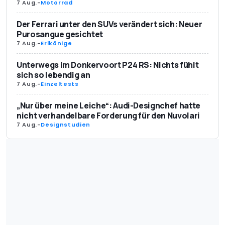
7 Aug.
-
Motorrad
Der Ferrari unter den SUVs verändert sich: Neuer
Purosangue gesichtet
7 Aug.
-
Erlkönige
Unterwegs im Donkervoort P24 RS: Nichts fühlt
sich so lebendig an
7 Aug.
-
Einzeltests
„Nur über meine Leiche“: Audi-Designchef hatte
nicht verhandelbare Forderung für den Nuvolari
7 Aug.
-
Designstudien