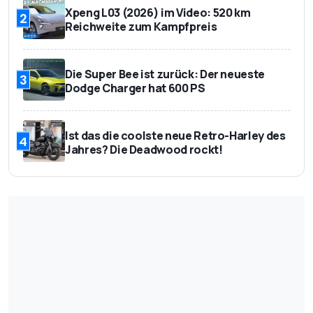
Xpeng L03 (2026) im Video: 520 km
2
Reichweite zum Kampfpreis
Die Super Bee ist zurück: Der neueste
3
Dodge Charger hat 600 PS
Ist das die coolste neue Retro-Harley des
4
Jahres? Die Deadwood rockt!