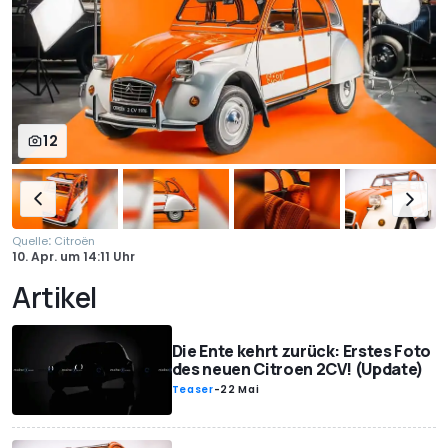
12
:
Quelle
Citroën
10. Apr.
um
14:11 Uhr
Artikel
Die Ente kehrt zurück: Erstes Foto
des neuen Citroen 2CV! (Update)
Teaser
-
22 Mai