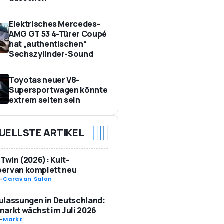
Elektrisches Mercedes-
AMG GT 53 4-Türer Coupé
hat „authentischen“
Sechszylinder-Sound
Toyotas neuer V8-
Supersportwagen könnte
extrem selten sein
UELLSTE ARTIKEL
 Twin (2026): Kult-
ervan komplett neu
-
Caravan Salon
ulassungen in Deutschland:
arkt wächst im Juli 2026
-
Markt