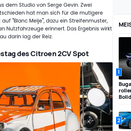
us dem Studio von Serge Gevin. Zwei
tschieden hat man sich für die mutigere
t auf "Blanc Meije", dazu ein Streifenmuster,
MEI
n Nutzfahrzeuge erinnert. Das Ergebnis wirkt
au darin lag der Reiz.
restag des Citroen 2CV Spot
1
Bugat
roll
Boli
2