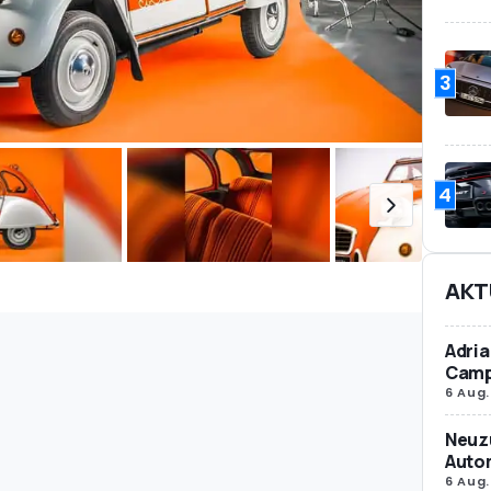
3
4
AKT
Adria
Camp
6 Aug.
Neuz
Autom
6 Aug.