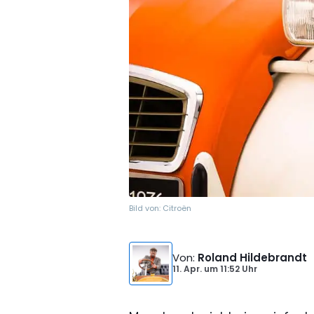
Bild von:
Citroën
Von
:
Roland Hildebrandt
11. Apr.
um
11:52 Uhr