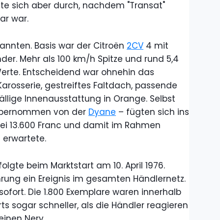
tzte sich aber durch, nachdem "Transat"
ar war.
kannten. Basis war der Citroën
2CV
4 mit
der. Mehr als 100 km/h Spitze und rund 5,4
Werte. Entscheidend war ohnehin das
Karosserie, gestreiftes Faltdach, passende
ällige Innenausstattung in Orange. Selbst
 übernommen von der
Dyane
– fügten sich ins
 bei 13.600 Franc und damit im Rahmen
 erwartete.
olgte beim Marktstart am 10. April 1976.
rung ein Ereignis im gesamten Händlernetz.
ofort. Die 1.800 Exemplare waren innerhalb
ts sogar schneller, als die Händler reagieren
einen Nerv.