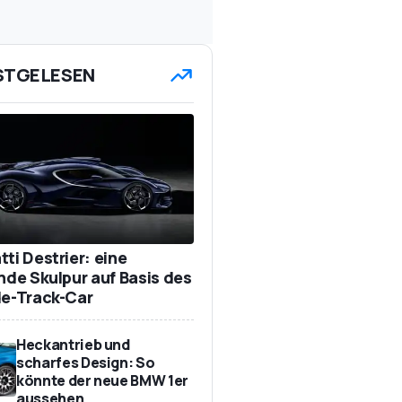
STGELESEN
ti Destrier: eine
ende Skulpur auf Basis des
de-Track-Car
Heckantrieb und
scharfes Design: So
könnte der neue BMW 1er
aussehen