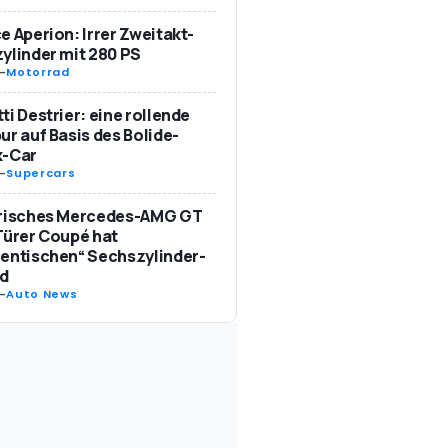
e Aperion: Irrer Zweitakt-
ylinder mit 280 PS
-
Motorrad
ti Destrier: eine rollende
ur auf Basis des Bolide-
k-Car
-
Supercars
trisches Mercedes-AMG GT
Türer Coupé hat
entischen“ Sechszylinder-
d
-
Auto News