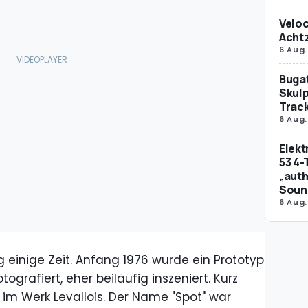
Veloc
Achtz
6 Aug.
Bugat
Skulp
Trac
6 Aug.
Elek
53 4-
„auth
Soun
6 Aug.
g einige Zeit. Anfang 1976 wurde ein Prototyp
grafiert, eher beiläufig inszeniert. Kurz
 im Werk Levallois. Der Name "Spot" war