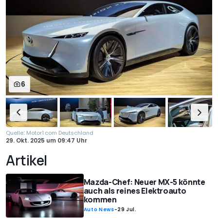
6
:
Quelle
Motor1.com Deutschland
29. Okt. 2025
um
09:47 Uhr
Artikel
Mazda-Chef: Neuer MX-5 könnte
auch als reines Elektroauto
kommen
Auto News
-
29 Jul.