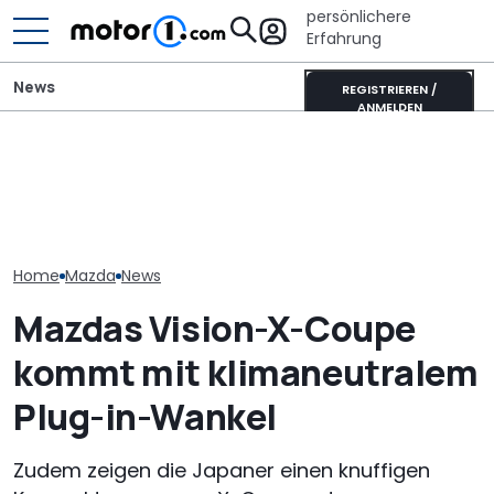
persönlichere
Erfahrung
News
REGISTRIEREN /
ANMELDEN
Mazda-Chef: Neuer MX-5
Wer gehört wem? Alle
Tatsächlicher
könnte auch als reines
großen Automarken und
Mazda CX-80 2
Elektroauto kommen
ihre Mutterkonzerne
(2026) im Tes
Home
Mazda
News
Mazdas Vision-X-Coupe
kommt mit klimaneutralem
Plug-in-Wankel
Zudem zeigen die Japaner einen knuffigen