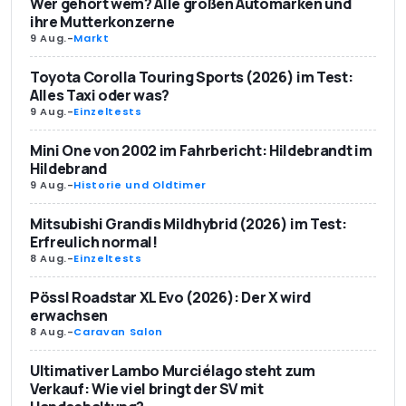
Wer gehört wem? Alle großen Automarken und
ihre Mutterkonzerne
9 Aug.
-
Markt
Toyota Corolla Touring Sports (2026) im Test:
Alles Taxi oder was?
9 Aug.
-
Einzeltests
Mini One von 2002 im Fahrbericht: Hildebrandt im
Hildebrand
9 Aug.
-
Historie und Oldtimer
Mitsubishi Grandis Mildhybrid (2026) im Test:
Erfreulich normal!
8 Aug.
-
Einzeltests
Pössl Roadstar XL Evo (2026): Der X wird
erwachsen
8 Aug.
-
Caravan Salon
Ultimativer Lambo Murciélago steht zum
Verkauf: Wie viel bringt der SV mit