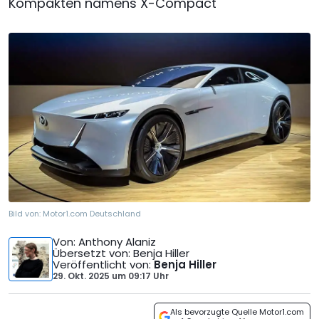
Kompakten namens X-Compact
Bild von:
Motor1.com Deutschland
Von
: Anthony Alaniz
Übersetzt von
: Benja Hiller
Veröffentlicht von
:
Benja Hiller
29. Okt. 2025
um
09:17 Uhr
Als bevorzugte Quelle Motor1.com