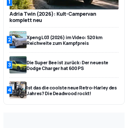
1
Adria Twin (2026): Kult-Campervan
komplett neu
Xpeng L03 (2026) im Video: 520 km
2
Reichweite zum Kampfpreis
Die Super Bee ist zurück: Der neueste
3
Dodge Charger hat 600 PS
Ist das die coolste neue Retro-Harley des
4
Jahres? Die Deadwood rockt!