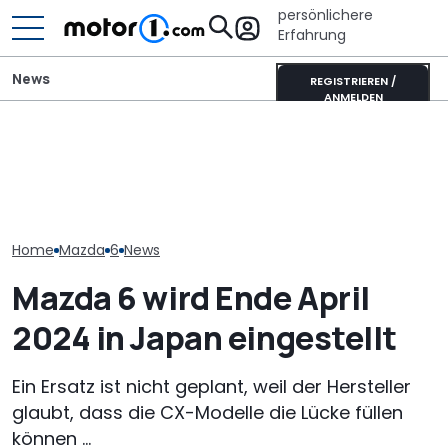
persönlichere
Erfahrung
News
REGISTRIEREN /
ANMELDEN
Mazda-Chef: Neuer MX-5
Pössl Roadstar XL Evo
Tatsächlicher
könnte auch als reines
(2026): Der X wird
Mazda CX-80 2
Elektroauto kommen
erwachsen
(2026) im Tes
Home
Mazda
6
News
Mazda 6 wird Ende April
2024 in Japan eingestellt
Ein Ersatz ist nicht geplant, weil der Hersteller
glaubt, dass die CX-Modelle die Lücke füllen
können ...