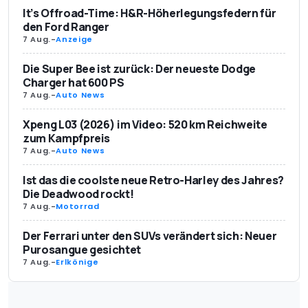
It’s Offroad-Time: H&R-Höherlegungsfedern für
den Ford Ranger
7 Aug.
-
Anzeige
Die Super Bee ist zurück: Der neueste Dodge
Charger hat 600 PS
7 Aug.
-
Auto News
Xpeng L03 (2026) im Video: 520 km Reichweite
zum Kampfpreis
7 Aug.
-
Auto News
Ist das die coolste neue Retro-Harley des Jahres?
Die Deadwood rockt!
7 Aug.
-
Motorrad
Der Ferrari unter den SUVs verändert sich: Neuer
Purosangue gesichtet
7 Aug.
-
Erlkönige