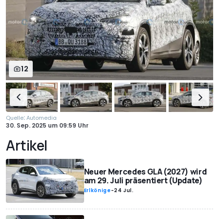
12
:
Quelle
Automedia
30. Sep. 2025
um
09:59 Uhr
Artikel
Neuer Mercedes GLA (2027) wird
am 29. Juli präsentiert (Update)
Erlkönige
-
24 Jul.