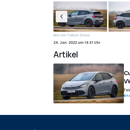
:
Bild von
Fabian Grass
24. Jan. 2022
um
14:31 Uhr
Artikel
Cu
VW
Fei
Ein