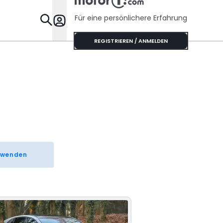
Für eine persönlichere Erfahrung
Specials
REGISTRIEREN / ANMELDEN