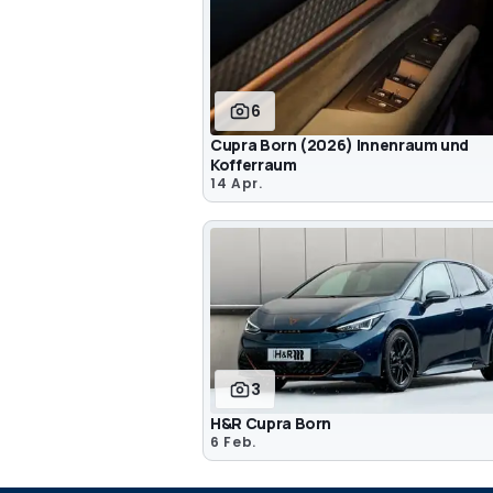
6
Cupra Born (2026) Innenraum und
Kofferraum
14 Apr.
3
H&R Cupra Born
6 Feb.