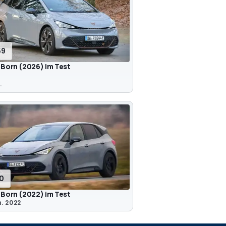
59
 Born (2026) im Test
.
10
 Born (2022) im Test
. 2022