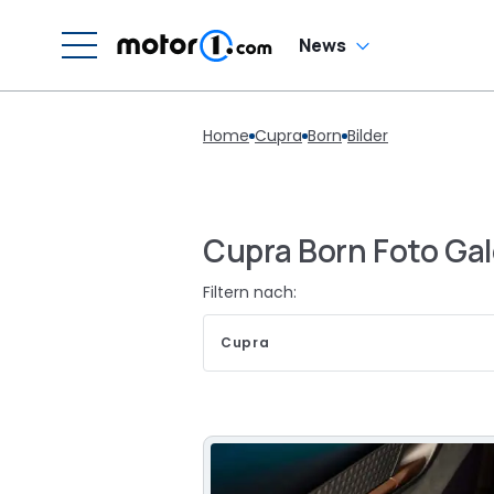
News
Home
Cupra
Born
Bilder
Cupra Born Foto Gal
Filtern nach:
Cupra