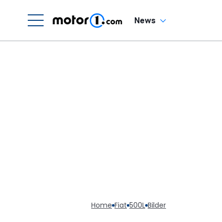
News
Home
Fiat
500L
Bilder