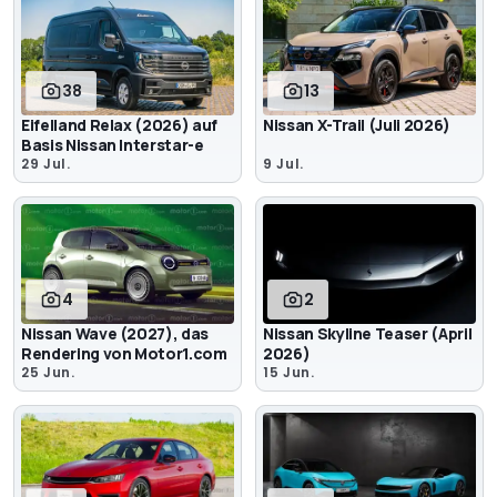
38
13
Eifelland Relax (2026) auf
Nissan X-Trail (Juli 2026)
Basis Nissan Interstar-e
29 Jul.
9 Jul.
4
2
Nissan Wave (2027), das
Nissan Skyline Teaser (April
Rendering von Motor1.com
2026)
25 Jun.
15 Jun.