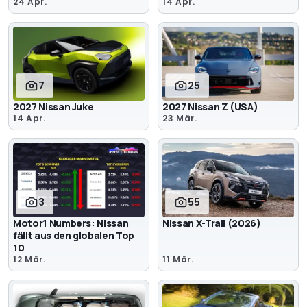
24 Apr.
14 Apr.
7
25
2027 Nissan Juke
2027 Nissan Z (USA)
14 Apr.
23 Mär.
3
55
Motor1 Numbers: Nissan
Nissan X-Trail (2026)
fällt aus den globalen Top
10
12 Mär.
11 Mär.