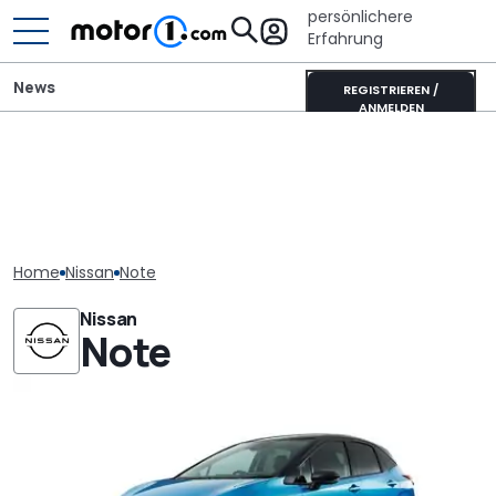
persönlichere
Erfahrung
News
REGISTRIEREN /
ANMELDEN
Home
Nissan
Note
Nissan
Note