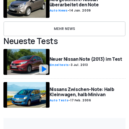
überarbeitet den Note
Auto News
-
14 Jan. 2009
MEHR NEWS
Neueste Tests
Neuer Nissan Note (2013) im Test
Einzeltests
-
3 Jul. 2013
Nissans Zwischen-Note: Halb
Kleinwagen, halb Minivan
Auto Tests
-
17 Feb. 2006