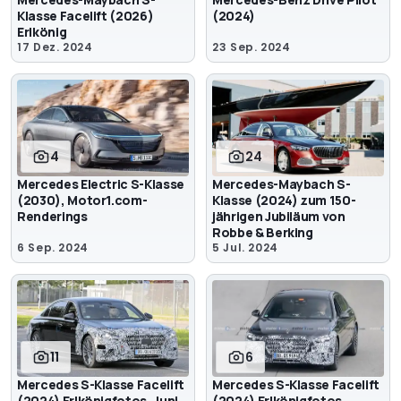
Klasse Facelift (2026)
(2024)
Erlkönig
17 Dez. 2024
23 Sep. 2024
4
24
Mercedes Electric S-Klasse
Mercedes-Maybach S-
(2030), Motor1.com-
Klasse (2024) zum 150-
Renderings
jährigen Jubiläum von
Robbe & Berking
6 Sep. 2024
5 Jul. 2024
11
6
Mercedes S-Klasse Facelift
Mercedes S-Klasse Facelift
(2024) Erlkönigfotos, Juni
(2024) Erlkönigfotos