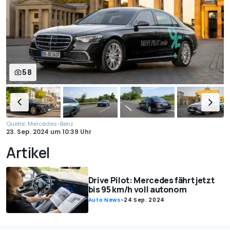
58
:
Quelle
Mercedes-Benz
23. Sep. 2024
um
10:39 Uhr
Artikel
Drive Pilot: Mercedes fährt jetzt
bis 95 km/h voll autonom
Auto News
-
24 Sep. 2024