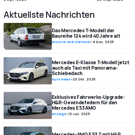
Aktuellste Nachrichten
Das Mercedes T-Modell der
Baureihe 124 wird 40 Jahre alt
Historie Und Oldtimer
-
4 Dez. 2025
Mercedes E-Klasse T-Modell jetzt
auch als Taxi mit Panorama-
Schiebedach
Auto News
-
20 Okt. 2025
Exklusives Fahrwerks-Upgrade:
H&R-Gewindefedern für den
Mercedes E 53 AMG
Anzeige
-
13 Jun. 2025
Mercedes-AMG E 53 T mit H&R