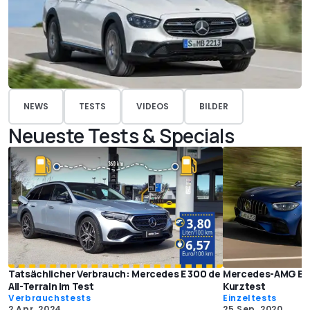
NEWS
TESTS
VIDEOS
BILDER
Neueste Tests & Specials
Tatsächlicher Verbrauch: Mercedes E 300 de
Mercedes-AMG E 6
All-Terrain im Test
Kurztest
Verbrauchstests
Einzeltests
2 Apr. 2024
25 Sep. 2020