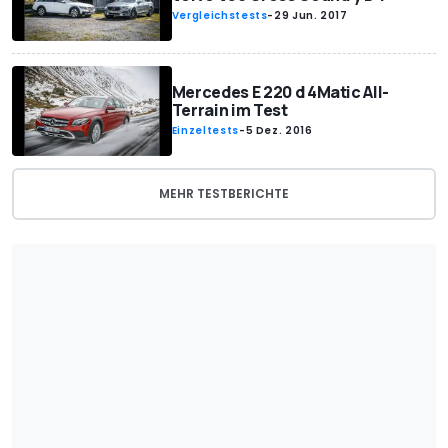
Vergleichstests
-
29 Jun. 2017
Mercedes E 220 d 4Matic All-
Terrain im Test
Einzeltests
-
5 Dez. 2016
MEHR TESTBERICHTE