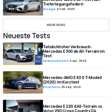
Tieferlegungsfedern
Anzeige
-
21 Feb. 2025
MEHR NEWS
Neueste Tests
Tatsächlicher Verbrauch:
Mercedes E 300 de All-Terrain im
Test
Verbrauchstests
-
2 Apr. 2024
Mercedes-AMG E 63 S T-Modell
(2020) im Kurztest
Einzeltests
-
25 Sep. 2020
Mercedes E 220 d All-Terrain vs.
Volvo V90 Cross Country D4