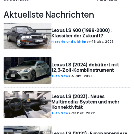
Aktuellste Nachrichten
Lexus LS 400 (1989-2000):
Klassiker der Zukunft?
Historie Und Oldtimer
-
16 Okt. 2023
Lexus LS (2024) debütiert mit
12,3-Zoll-Kombiinstrument
Auto News
-
5 Okt. 2023
Lexus LS (2023): Neues
Multimedia-System und mehr
Konnektivität
Auto News
-
23 Dez. 2022
Lexus LS (2021): Europapremiere