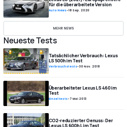
für die überarbeitete Version
Auto News
-
18 Sep. 2020
MEHR NEWS
Neueste Tests
Tatsächlicher Verbrauch: Lexus
LS 500h im Test
Verbrauchstests
-
30 Nov. 2018
Überarbeiteter Lexus LS 460 im
Test
Einzeltests
-
7 Mai 2013
CO2-reduzierter Genuss: Der
Lexus LS 600h L im Test