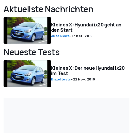
Aktuellste Nachrichten
Kleines X: Hyundai ix20 geht an
den Start
Auto News
-
17 Dez. 2010
Neueste Tests
Kleines X: Der neue Hyundai ix20
im Test
Einzeltests
-
22 Nov. 2010