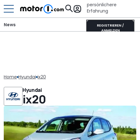
persönlichere
Erfahrung
News
REGISTRIEREN /
ANMELDEN
Home
Hyundai
ix20
Hyundai
ix20