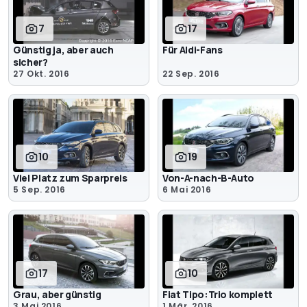
7
17
Günstig ja, aber auch
Für Aldi-Fans
sicher?
27 Okt. 2016
22 Sep. 2016
10
19
Viel Platz zum Sparpreis
Von-A-nach-B-Auto
5 Sep. 2016
6 Mai 2016
17
10
Grau, aber günstig
Fiat Tipo:Trio komplett
3 Mai 2016
1 Mär. 2016