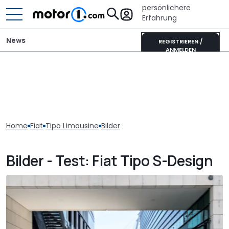
persönlichere
Erfahrung
News
REGISTRIEREN /
ANMELDEN
Home
Fiat
Tipo Limousine
Bilder
Bilder - Test: Fiat Tipo S-Design