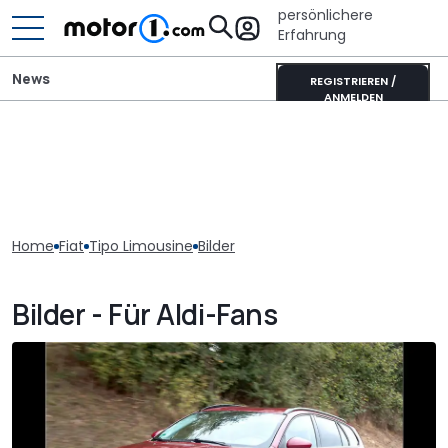
persönlichere
Erfahrung
News
REGISTRIEREN /
ANMELDEN
Home
Fiat
Tipo Limousine
Bilder
Bilder - Für Aldi-Fans