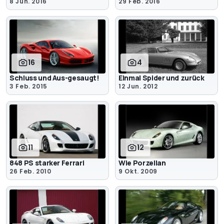
8 Jun. 2016
29 Feb. 2016
16
4
Schluss und Aus-gesaugt!
Einmal Spider und zurück
3 Feb. 2015
12 Jun. 2012
11
12
848 PS starker Ferrari
Wie Porzellan
26 Feb. 2010
9 Okt. 2009