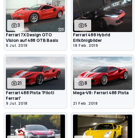
3
5
Ferrari 7X Design GTO
Ferrari 488 Hybrid
Vision auf 488 GTB Basis
Erlkönigbilder
5 Jul. 2019
18 Feb. 2019
21
8
Ferrari 488 Pista 'Piloti
Mega-V8: Ferrari 488 Pista
Ferrari'
9 Jul. 2018
21 Feb. 2018