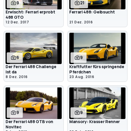
9
21
Erwischt: Ferrari erprobt
Ferrari 488: Gelbsucht
488 GTO
12 Dez. 2017
21 Dez. 2016
6
9
Der Ferrari 488 Challenge
Kraftfutter fürs springende
ist da
Pferdchen
8 Dez. 2016
23 Aug. 2016
9
9
Der Ferrari 488 GTB von
Mansory: Krasser Renner
Novitec