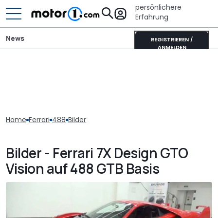
persönlichere
Erfahrung
News
REGISTRIEREN /
ANMELDEN
Home
Ferrari
488
Bilder
Bilder - Ferrari 7X Design GTO
Vision auf 488 GTB Basis