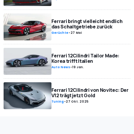
Ferrari bringt vielleicht endlich
das Schaltgetriebe zurück
Gerüchte
-
27 Mai
Ferrari 12Cilindri Tailor Made:
Korea trifft Italien
Auto News
-
19 Jan.
Ferrari 12Cilindri von Novitec: Der
V12 trägt jetzt Gold
Tuning
-
27 Okt. 2025