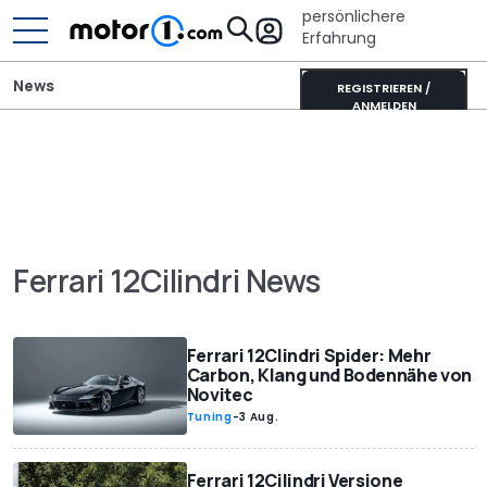
persönlichere
Erfahrung
News
REGISTRIEREN /
ANMELDEN
Ferrari 12Cilindri News
Ferrari 12Clindri Spider: Mehr
Carbon, Klang und Bodennähe von
Novitec
Tuning
-
3 Aug.
Ferrari 12Cilindri Versione