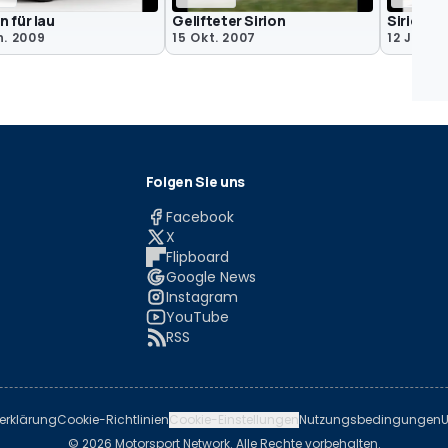
 für lau
Gelifteter Sirion
Sirion-Vi
n. 2009
15 Okt. 2007
12 Jun. 
Folgen Sie uns
Facebook
X
Flipboard
Google News
Instagram
YouTube
RSS
erklärung
Cookie-Richtlinien
Cookie-Einstellungen
Nutzungsbedingungen
U
© 2026 Motorsport Network. Alle Rechte vorbehalten.