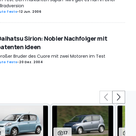
llradversion
uto Tests
-
12 Jun. 2006
Daihatsu Sirion: Nobler Nachfolger mit
patenten Ideen
roßer Bruder des Cuore mit zwei Motoren im Test
uto Tests
-
20 Dez. 2004
2
17
26