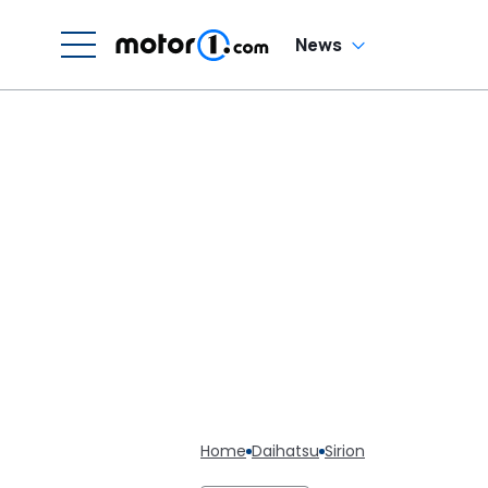
News
Home
Daihatsu
Sirion