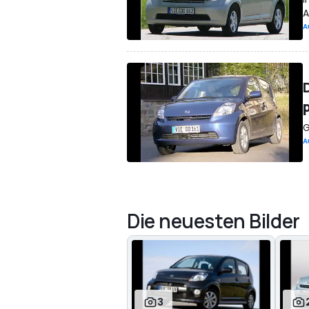
A
A
G
A
Die neuesten Bilder
3