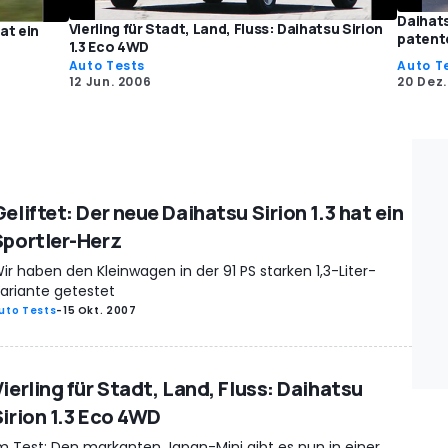
Daihats
Vierling für Stadt, Land, Fluss: Daihatsu Sirion
at ein
patent
1.3 Eco 4WD
Auto Tests
Auto T
12 Jun. 2006
20 Dez
eliftet: Der neue Daihatsu Sirion 1.3 hat ein
Sportler-Herz
ir haben den Kleinwagen in der 91 PS starken 1,3-Liter-
ariante getestet
uto Tests
-
15 Okt. 2007
ierling für Stadt, Land, Fluss: Daihatsu
Sirion 1.3 Eco 4WD
m Test: Den markanten Japan-Mini gibt es nun in einer