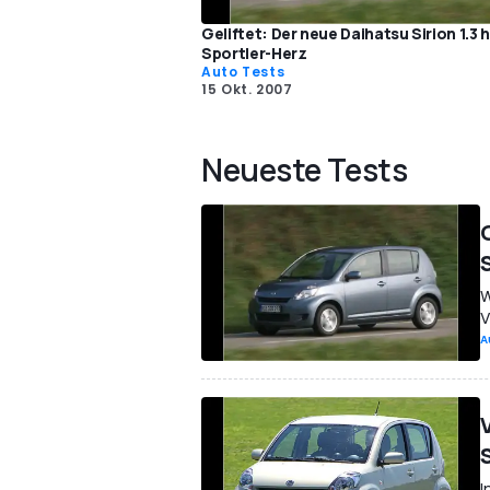
Geliftet: Der neue Daihatsu Sirion 1.3 h
Sportler-Herz
Auto Tests
15 Okt. 2007
Neueste Tests
G
W
V
A
V
I