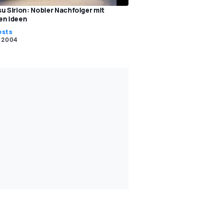
u Sirion: Nobler Nachfolger mit
en Ideen
ests
. 2004