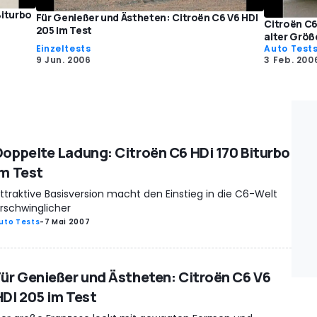
Biturbo
Für Genießer und Ästheten: Citroën C6 V6 HDI
Citroën C6
205 im Test
alter Größ
Einzeltests
Auto Test
9 Jun. 2006
3 Feb. 200
Doppelte Ladung: Citroën C6 HDi 170 Biturbo
im Test
ttraktive Basisversion macht den Einstieg in die C6-Welt
rschwinglicher
uto Tests
-
7 Mai 2007
Für Genießer und Ästheten: Citroën C6 V6
HDI 205 im Test