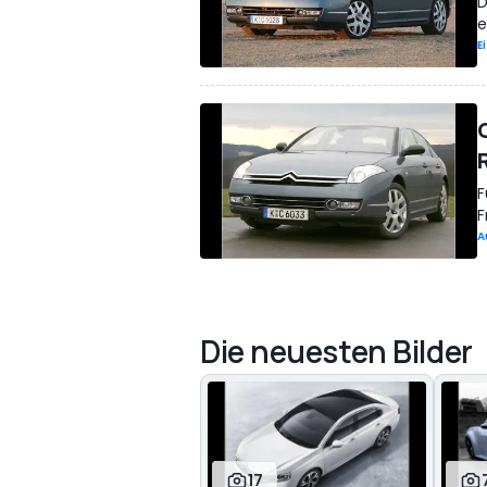
D
e
E
F
F
A
Die neuesten Bilder
17