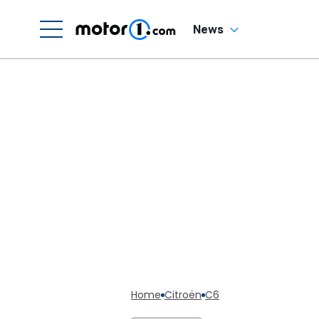
News
Home
Citroën
C6