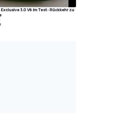
 Exclusive 3.0 V6 im Test: Rückkehr zu
e
s
6