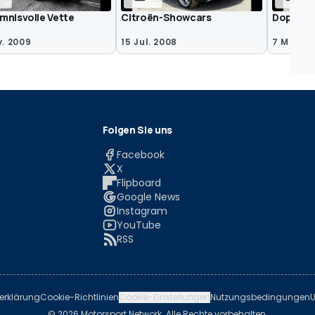
mnisvolle Vette
Citroën-Showcars
Doppelt
v. 2009
15 Jul. 2008
7 Mai 20
Folgen Sie uns
Facebook
X
Flipboard
Google News
Instagram
YouTube
RSS
erklärung
Cookie-Richtlinien
Cookie-Einstellungen
Nutzungsbedingungen
U
© 2026 Motorsport Network. Alle Rechte vorbehalten.