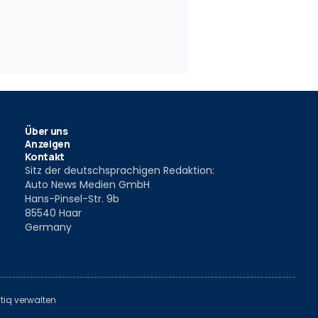
e Ladung
Diesel-V6 für Ästheten
Rückkehr z
07
9 Jun. 2006
3 Feb. 2006
Über uns
Anzeigen
Kontakt
Sitz der deutschsprachigen Redaktion:
Auto News Medien GmbH
Hans-Pinsel-Str. 9b
85540 Haar
Germany
tiq verwalten