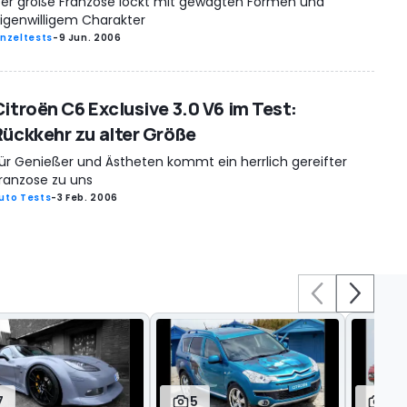
er große Franzose lockt mit gewagten Formen und
igenwilligem Charakter
inzeltests
-
9 Jun. 2006
Citroën C6 Exclusive 3.0 V6 im Test:
Rückkehr zu alter Größe
ür Genießer und Ästheten kommt ein herrlich gereifter
ranzose zu uns
uto Tests
-
3 Feb. 2006
7
5
28